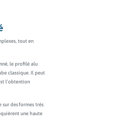
é
plexes, tout en
nné, le profilé alu
be classique. Il peut
est l’obtention
e sur des formes très
requièrent une haute