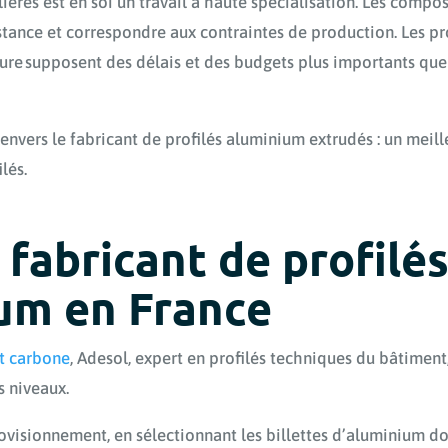
filières est en soi un travail à haute spécialisation. Les comp
istance et correspondre aux contraintes de production. Les p
sure supposent des délais et des budgets plus importants que 
 envers le fabricant de profilés aluminium extrudés : un meil
lés.
 fabricant de profilé
um en France
ct carbone
, Adesol, expert en profilés techniques du bâtiment,
s niveaux.
rovisionnement, en sélectionnant les billettes d’aluminium d