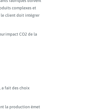
osants fabriqués doivent
roduits complexes et
le client doit intégrer
leur impact CO2 de la
s
 a fait des choix
ont la production émet