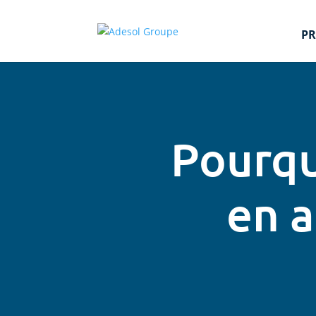
PR
Pourqu
en 